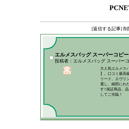
PCNE
[返信する記事] 
エルメスバッグ スーパーコピー
投稿者：エルメスバッグ スーパー
大人気エルメスバ
】。口コミ最高級
リード、エヴリ
選し、細部にわた
す!保証商品、品