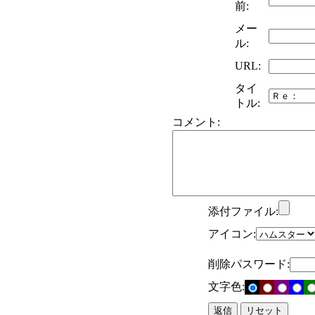
前:
メー
ル:
URL:
タイ
トル:
コメント:
添付ファイル:
アイコン:
削除パスワード:
文字色: