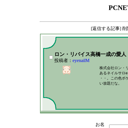
PCNE
[返信する記事] 
ロン・リバイス高橋一成の愛人
投稿者：
eyenailM
株式会社ロン・
あるネイルサロe
・・。この色ボ
い放題だな。

お名