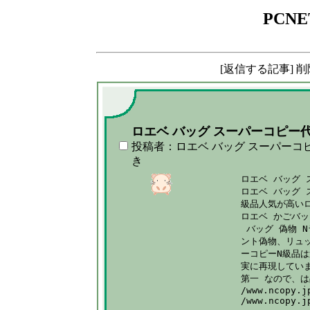
PCNE
[返信する記事] 
ロエベ バッグ スーパーコピー
投稿者：ロエベ バッグ スーパーコ
き
ロエベ バッグ 
ロエベ バッグ 
級品人気が高いロ
ロエベ かごバッ
 バッグ 偽物 
ント偽物、リュッ
ーコピーN級品は
実に再現していま
第一 なので、は
/www.ncopy.j
/www.ncopy.j