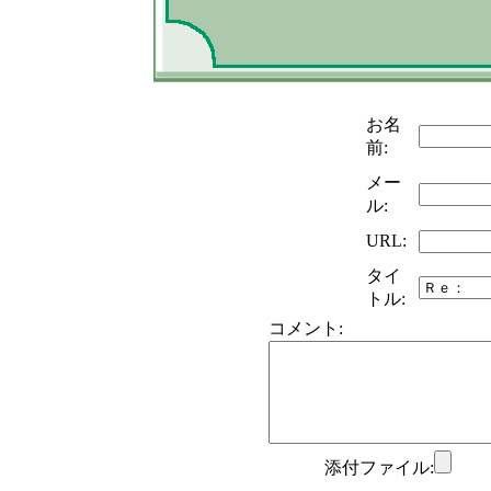
お名
前:
メー
ル:
URL:
タイ
トル:
コメント:
添付ファイル: