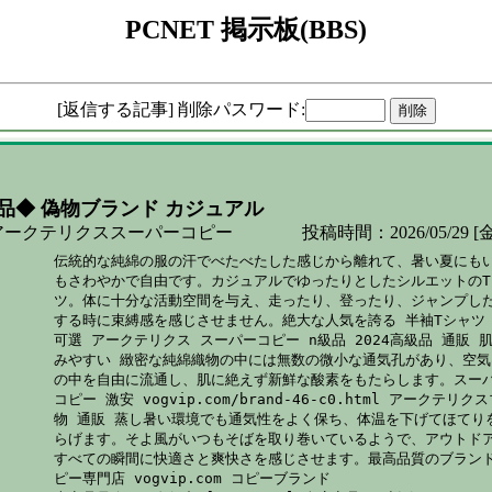
PCNET 掲示板(BBS)
[返信する記事] 削除パスワード:
品◆ 偽物ブランド カジュアル
アークテリクススーパーコピー
投稿時間：2026/05/29 [金
伝統的な純綿の服の汗でべたべたした感じから離れて、暑い夏にもい
もさわやかで自由です。カジュアルでゆったりとしたシルエットのT
ツ。体に十分な活動空間を与え、走ったり、登ったり、ジャンプした
する時に束縛感を感じさせません。絶大な人気を誇る 半袖Tシャツ 2
可選 アークテリクス スーパーコピー n級品 2024高級品 通販 肌
みやすい 緻密な純綿織物の中には無数の微小な通気孔があり、空気
の中を自由に流通し、肌に絶えず新鮮な酸素をもたらします。スーパ
コピー 激安 vogvip.com/brand-46-c0.html アークテリク
物 通販 蒸し暑い環境でも通気性をよく保ち、体温を下げてほてりを
らげます。そよ風がいつもそばを取り巻いているようで、アウトドア
すべての瞬間に快適さと爽快さを感じさせます。最高品質のブランド
ピー専門店 vogvip.com コピーブランド
