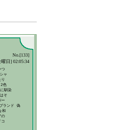
No.[133]
曜日] 02:05:34
つ

シャ

り

色

に馴染

はそ

ー

スブランド 偽

和

の

コ
