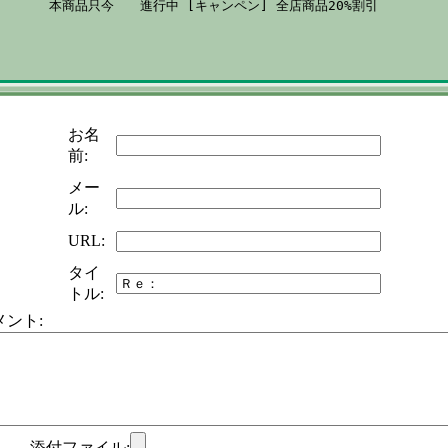
本商品只今　　進行中 [キャンペン] 全店商品20%割引
お名
前:
メー
ル:
URL:
タイ
トル:
メント:
添付ファイル: