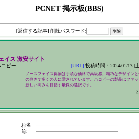
PCNET 掲示板(BBS)
[返信する記事] 削除パスワード:
ェイス 激安サイト
ハコピー
[URL]
投稿時間：2024/01/13 [土
ノースフェイス偽物は手頃な価格で高級感。精巧なデザインと使
の良さで多くの人に愛されています。ハコピーの製品はファッシ
新しい高みを目指す最良の選択です。
2
お名
前: