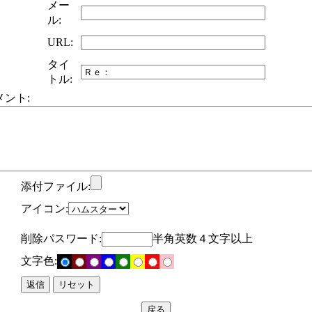
メー
ル:
URL:
タイ
トル:
メント:
添付ファイル:
アイコン:
削除パスワード:
半角英数４文字以上
文字色: