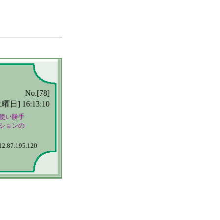
No.[78]
曜日] 16:13:10
い勝手

ョンの

12.87.195.120