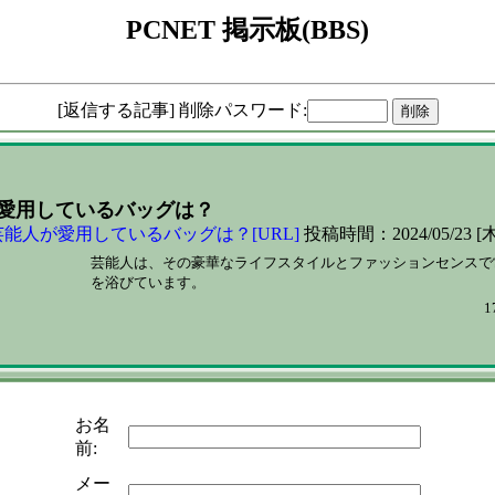
PCNET 掲示板(BBS)
[返信する記事] 削除パスワード:
愛用しているバッグは？
芸能人が愛用しているバッグは？
[URL]
投稿時間：2024/05/23 [木
芸能人は、その豪華なライフスタイルとファッションセンスで常
を浴びています。
1
お名
前:
メー