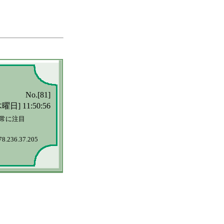
No.[81]
曜日] 11:50:56
に注目

78.236.37.205