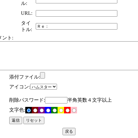
ル:
URL:
タイ
トル:
メント:
添付ファイル:
アイコン:
削除パスワード:
半角英数４文字以上
文字色: