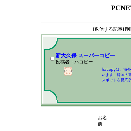
PCNE
[返信する記事] 
新大久保 スーパーコピー
投稿者：ハコピー
hacopyは、
います。韓国の
スポットを徹底
お名
前: