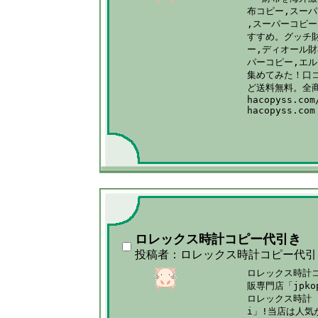
布コピー,スーパ
,スーパーコピー
すすめ。グッチ財
ー,ディオール財
パーコピー,エル
集めてみた！口コ
ど送料無料。全商
hacopyss.com
hacopyss.com
ロレックス時計コピー代引き
投稿者：ロレックス時計コピー代引
ロレックス時計コ
販専門店「jpkop
ロレックス時計 
i」!当店は人気