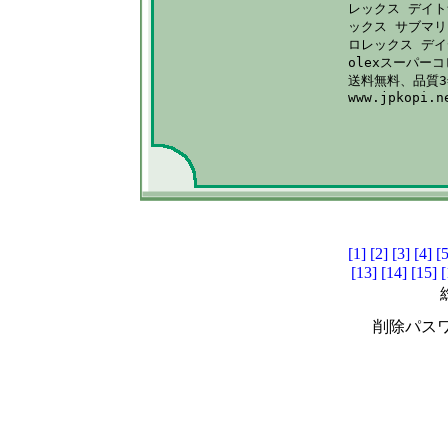
レックス デイト
ックス サブマリ
ロレックス デイ
olexスーパー
送料無料、品質3
www.jpkopi.n
[1]
[2]
[3]
[4]
[5
[13]
[14]
[15]
[
削除パスワ