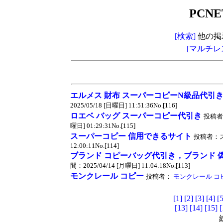
PCNE
[検索]
他の掲
[マルチレ
エルメス 財布 スーパーコピーN級品代引
2025/05/18 [日曜日] 11:51:36No.[116]
ロエベ バッグ スーパーコピー代引き
投稿者
曜日] 01:29:31No.[115]
スーパーコピー 信用できるサイト
投稿者：ス
12:00:11No.[114]
ブランド コピーバッグ代引き，ブランド 
間：2025/04/14 [月曜日] 11:04:18No.[113]
モンクレール コピー
投稿者：
モンクレール コ
[1]
[2]
[3]
[4]
[5
[13]
[14]
[15]
[