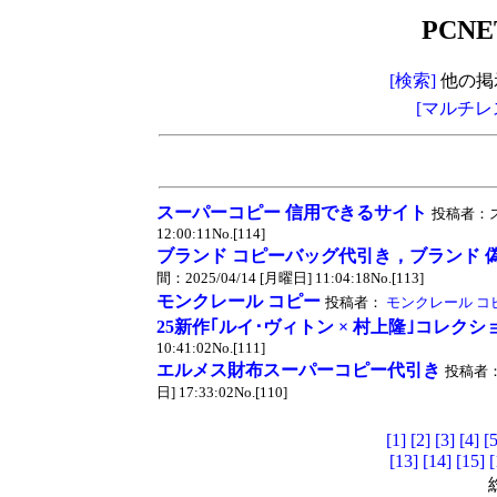
PCNE
[検索]
他の掲
[マルチレ
スーパーコピー 信用できるサイト
投稿者：ス
12:00:11No.[114]
ブランド コピーバッグ代引き，ブランド 
間：2025/04/14 [月曜日] 11:04:18No.[113]
モンクレール コピー
投稿者：
モンクレール コ
25新作｢ルイ･ヴィトン × 村上隆｣コレク
10:41:02No.[111]
エルメス財布スーパーコピー代引き
投稿者：
日] 17:33:02No.[110]
[1]
[2]
[3]
[4]
[5
[13]
[14]
[15]
[