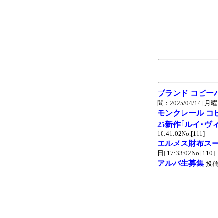
ブランド コピー
間：2025/04/14 [月曜日]
モンクレール コ
25新作｢ルイ･ヴ
10:41:02No.[111]
エルメス財布ス
日] 17:33:02No.[110]
アルバ生募集
投