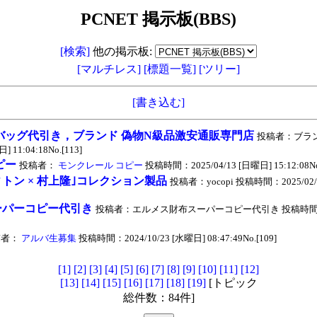
PCNET 掲示板(BBS)
[検索]
他の掲示板:
[マルチレス]
[標題一覧]
[ツリー]
[書き込む]
バッグ代引き，ブランド 偽物N級品激安通販専門店
投稿者：ブラン
 11:04:18No.[113]
ピー
投稿者：
モンクレール コピー
投稿時間：2025/04/13 [日曜日] 15:12:08No.
ィトン × 村上隆｣コレクション製品
投稿者：yocopi 投稿時間：2025/02/
ーパーコピー代引き
投稿者：エルメス財布スーパーコピー代引き 投稿時間：202
稿者：
アルバ生募集
投稿時間：2024/10/23 [水曜日] 08:47:49No.[109]
[1]
[2]
[3]
[4]
[5]
[6]
[7]
[8]
[9]
[10]
[11]
[12]
[13]
[14]
[15]
[16]
[17]
[18]
[19]
[トピック
総件数：84件]