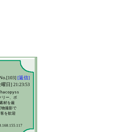
No.[103]
[返信]
曜日] 21:23:53
opyss

リー、ボ

材を厳

物撮影で

客を歓迎

3.168.155.117