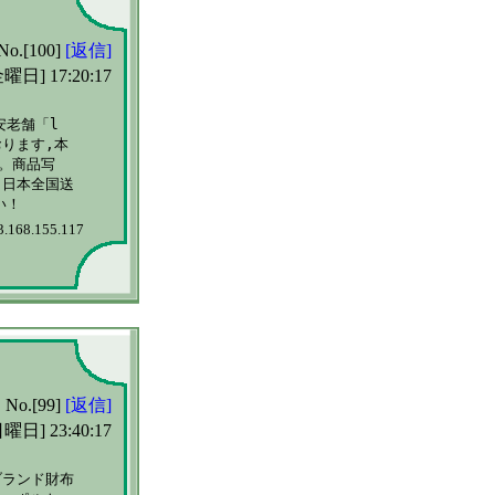
No.[100]
[返信]
曜日] 17:20:17
老舗「l

ります,本

商品写

日本全国送

3.168.155.117
No.[99]
[返信]
曜日] 23:40:17
ランド財布
