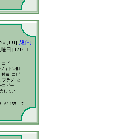
No.[101]
[返信]
曜日] 12:01:11
コピー 

ヴィトン財

財布 コピ

プラダ 財

コピー 

してい

3.168.155.117