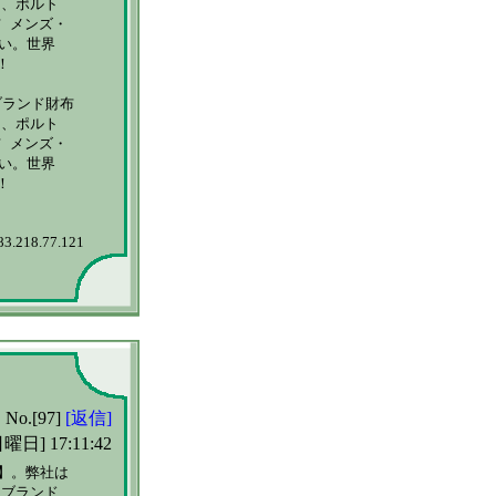
、ポルト

メンズ・

。世界



ランド財布

、ポルト

メンズ・

。世界



83.218.77.121
No.[97]
[返信]
曜日] 17:11:42
】。弊社は

ブランド
