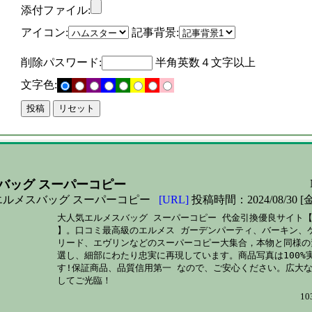
添付ファイル:
アイコン:
記事背景:
削除パスワード:
半角英数４文字以上
文字色:
バッグ スーパーコピー
エルメスバッグ スーパーコピー
[URL]
投稿時間：2024/08/30 [金
大人気エルメスバッグ スーパーコピー 代金引換優良サイト【hac
】。口コミ最高級のエルメス ガーデンパーティ、バーキン、ケ
リード、エヴリンなどのスーパーコピー大集合，本物と同様の素
選し、細部にわたり忠実に再現しています。商品写真は100%実
す!保証商品、品質信用第一 なので、ご安心ください。広大な
10