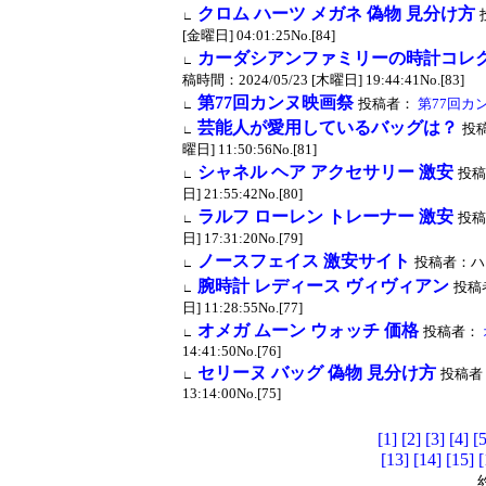
クロム ハーツ メガネ 偽物 見分け方
∟
[金曜日] 04:01:25No.[84]
カーダシアンファミリーの時計コレ
∟
稿時間：2024/05/23 [木曜日] 19:44:41No.[83]
第77回カンヌ映画祭
投稿者：
第77回カ
∟
芸能人が愛用しているバッグは？
投
∟
曜日] 11:50:56No.[81]
シャネル ヘア アクセサリー 激安
投稿
∟
日] 21:55:42No.[80]
ラルフ ローレン トレーナー 激安
投稿
∟
日] 17:31:20No.[79]
ノースフェイス 激安サイト
投稿者：ハコピ
∟
腕時計 レディース ヴィヴィアン
投稿
∟
日] 11:28:55No.[77]
オメガ ムーン ウォッチ 価格
投稿者：
∟
14:41:50No.[76]
セリーヌ バッグ 偽物 見分け方
投稿者
∟
13:14:00No.[75]
[1]
[2]
[3]
[4]
[5
[13]
[14]
[15]
[