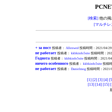
PCNE
[検索]
他の掲
[マルチレ
+ за пост
投稿者：
Allenwed
投稿時間：2021/04/29 [
не работает
投稿者：
kkbkinfo5site
投稿時間：2021/0
Годнота
投稿者：
kkbkinfo5site
投稿時間：2021/04/18
ничего особенного
投稿者：
kkbkinfo5site
投稿時間：
не работает
投稿者：
Danielmog
投稿時間：2021/03/
[1]
[2]
[3]
[4]
[5
[13]
[14]
[15]
[