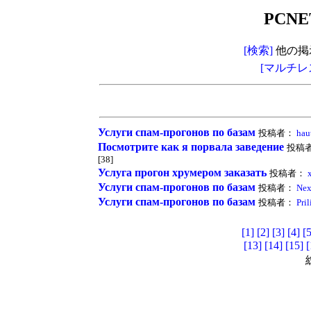
PCNE
[検索]
他の掲
[マルチレ
Услуги спам-прогонов по базам
投稿者：
haut
Посмотрите как я порвала заведение
投稿
[38]
Услуга прогон хрумером заказать
投稿者：
x
Услуги спам-прогонов по базам
投稿者：
Nex
Услуги спам-прогонов по базам
投稿者：
Pril
[1]
[2]
[3]
[4]
[5
[13]
[14]
[15]
[