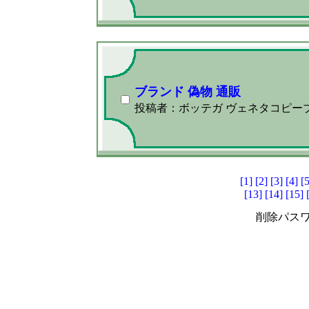
ブランド 偽物 通販
投稿者：ボッテガ ヴェネタコピー
[1]
[2]
[3]
[4]
[5
[13]
[14]
[15]
削除パスワ