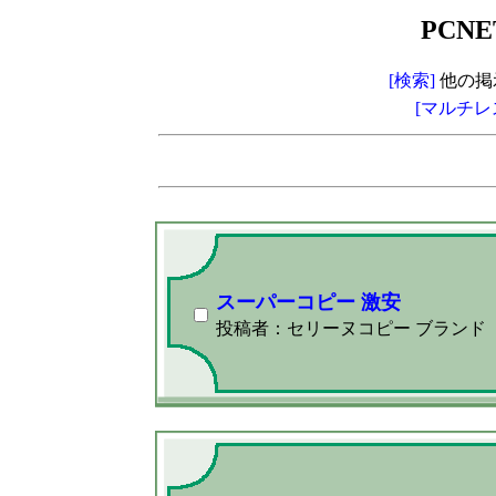
PCNE
[検索]
他の掲
[マルチレ
スーパーコピー 激安
投稿者：セリーヌコピー ブランド