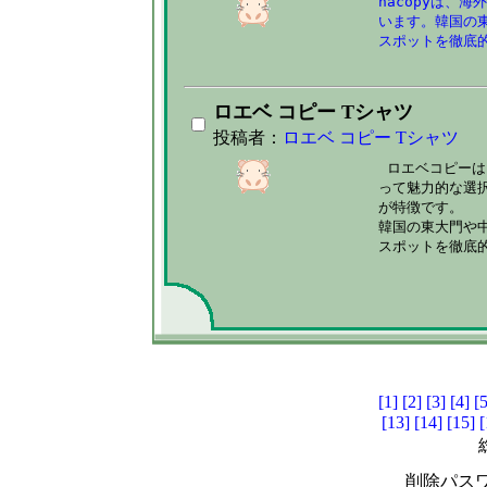
hacopyは、
います。韓国の
スポットを徹底
ロエベ コピー Tシャツ
投稿者：
ロエベ コピー Tシャツ
 ロエベコピーは
って魅力的な選
が特徴です。

韓国の東大門や
スポットを徹底
[1]
[2]
[3]
[4]
[5
[13]
[14]
[15]
[
削除パスワ