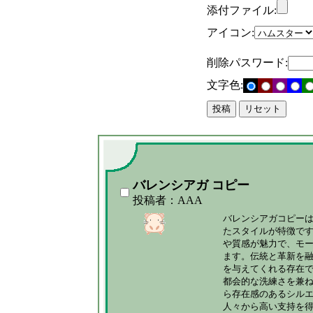
添付ファイル:
アイコン:
削除パスワード:
文字色:
バレンシアガ コピー
投稿者：AAA
バレンシアガコピーは
たスタイルが特徴です
や質感が魅力で、モー
ます。伝統と革新を融
を与えてくれる存在で
都会的な洗練さを兼ね
ら存在感のあるシルエ
人々から高い支持を得