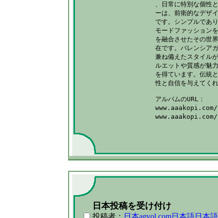
、日常に特別な個性と
ーは、前衛的なデザイ
です。シンプルであり
モードファッションを
を融合させたその世界
在です。バレンシアガ
兼ね備えたスタイルが
ルエットや質感が魅力
を得ています。伝統と
性と自信を与えてくれ
アルバムのURL：

www.aaakopi.co
www.aaakopi.c
日本投稿を受け付け
投稿者：
日本agvol.com日本語日本