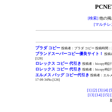
PCNE
[検索]
他の掲
[マルチレ
プラダ コピー
投稿者：プラダ コピー 投稿時間：2026/01
ブランドスーパーコピー優良サイト！
投稿
[129]
ロレックス コピー 代引き
投稿者：hicopy時計専門
ロレックス コピー 代引き
投稿者：hicopy時計専門
エルメス バッグ コピー代引き
投稿者：エルメス
17:09:34No.[126]
[1]
[2]
[3]
[4]
[5
[13]
[14]
[15]
[